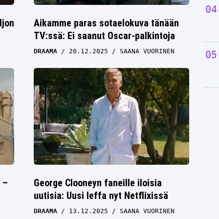
ljon
Aikamme paras sotaelokuva tänään
TV:ssä: Ei saanut Oscar-palkintoja
DRAAMA
20.12.2025
SAANA VUORINEN
 –
George Clooneyn faneille iloisia
uutisia: Uusi leffa nyt Netflixissä
DRAAMA
13.12.2025
SAANA VUORINEN