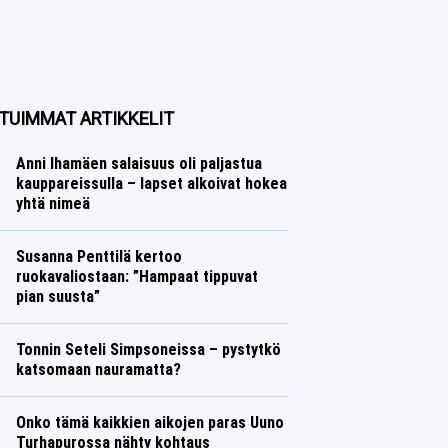
TUIMMAT ARTIKKELIT
Anni Ihamäen salaisuus oli paljastua
kauppareissulla – lapset alkoivat hokea
yhtä nimeä
Susanna Penttilä kertoo
ruokavaliostaan: ”Hampaat tippuvat
pian suusta”
Tonnin Seteli Simpsoneissa – pystytkö
katsomaan nauramatta?
Onko tämä kaikkien aikojen paras Uuno
Turhapurossa nähty kohtaus