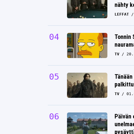
nähty k
LEFFAT
Tonnin 
nauram
TV
20.
Tänään 
palkitt
TV
01.
Päivän 
unelmae
pysäytt