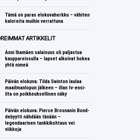
Tämä on paras elokuvaherkku – vähiten
kaloreita muihin verrattuna
REIMMAT ARTIKKELIT
Anni Ihamäen salaisuus oli paljastua
kauppareissulla – lapset alkoivat hokea
yhtä nimeä
TV
Saana Vuorinen
Päivän elokuva: Tilda Swinton laulaa
maailmanlopun jälkeen – illan tv-ensi-
ilta on poikkeuksellinen näky
Leffat
Saana Vuorinen
Päivän elokuva: Pierce Brosnanin Bond-
debyytti nähdään tänään –
legendaarinen tankkikohtaus vei
viikkoja
TV
Saana Vuorinen