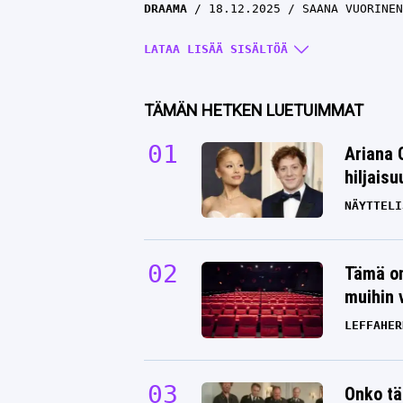
DRAAMA
18.12.2025
SAANA VUORINEN
LATAA LISÄÄ SISÄLTÖÄ
TÄMÄN HETKEN LUETUIMMAT
Ariana 
hiljais
NÄYTTELI
Fanit shokissa! Hollywood-tähti m
Tämä on
kihloihin toisen miehen kanssa
muihin 
DRAAMA
11.12.2025
SAANA VUORINEN
LEFFAHER
Onko tä