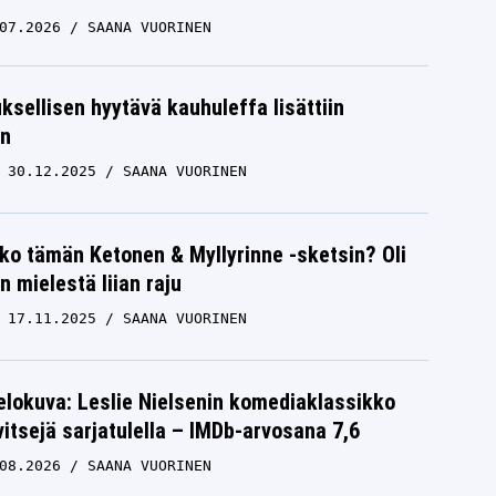
07.2026
SAANA VUORINEN
ksellisen hyytävä kauhuleffa lisättiin
in
30.12.2025
SAANA VUORINEN
ko tämän Ketonen & Myllyrinne -sketsin? Oli
n mielestä liian raju
17.11.2025
SAANA VUORINEN
elokuva: Leslie Nielsenin komediaklassikko
itsejä sarjatulella – IMDb-arvosana 7,6
08.2026
SAANA VUORINEN