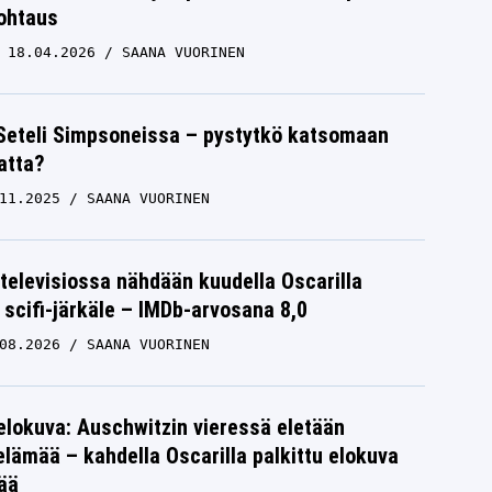
ohtaus
18.04.2026
SAANA VUORINEN
Seteli Simpsoneissa – pystytkö katsomaan
atta?
11.2025
SAANA VUORINEN
televisiossa nähdään kuudella Oscarilla
u scifi-järkäle – IMDb-arvosana 8,0
08.2026
SAANA VUORINEN
elokuva: Auschwitzin vieressä eletään
lämää – kahdella Oscarilla palkittu elokuva
ää