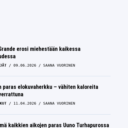
Grande erosi miehestään kaikessa
uudessa
JÄT
09.06.2026
SAANA VUORINEN
eni
Tänään televisiossa: Vuoden 2018
 paras elokuvaherkku – vähiten kaloreita
jännityselokuvaa tähdittää Clint
verrattuna
Eastwood
KUT
11.04.2026
SAANA VUORINEN
DRAAMA
06.10.2025
SAANA VUORINEN
mä kaikkien aikojen paras Uuno Turhapurossa