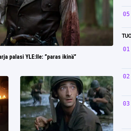
TUO
ja palasi YLE:lle: ”paras ikinä”