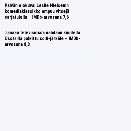
Päivän elokuva: Leslie Nielsenin
komediaklassikko ampuu vitsejä
sarjatulella – IMDb-arvosana 7,6
TV
Saana Vuorinen
Tänään televisiossa nähdään kuudella
Oscarilla palkittu scifi-järkäle – IMDb-
arvosana 8,0
TV
Saana Vuorinen