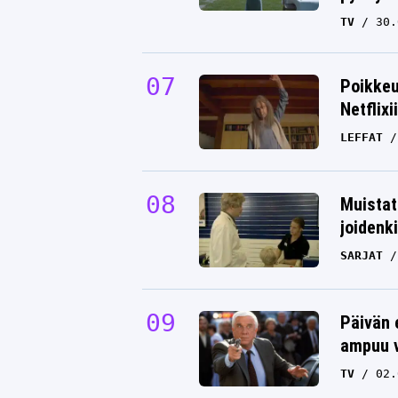
TV
30.
Poikkeu
Netflixi
LEFFAT
Muistat
joidenki
SARJAT
Päivän 
ampuu v
TV
02.