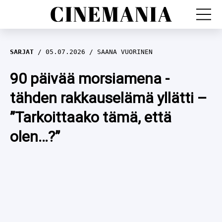
LEFFAT
SARJAT
05.07.2026
SAANA VUORINEN
SARJAT
90 päivää morsiamena -
tähden rakkauselämä yllätti –
TV
”Tarkoittaako tämä, että
LEFFAHERKUT
olen…?”