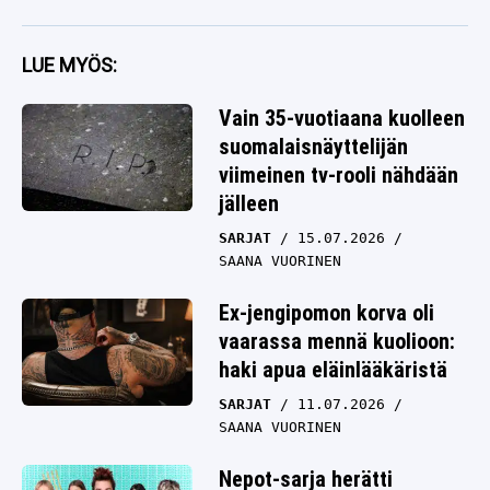
LUE MYÖS:
Vain 35-vuotiaana kuolleen
suomalaisnäyttelijän
viimeinen tv-rooli nähdään
jälleen
SARJAT
15.07.2026
SAANA VUORINEN
Ex-jengipomon korva oli
vaarassa mennä kuolioon:
haki apua eläinlääkäristä
SARJAT
11.07.2026
SAANA VUORINEN
Nepot-sarja herätti