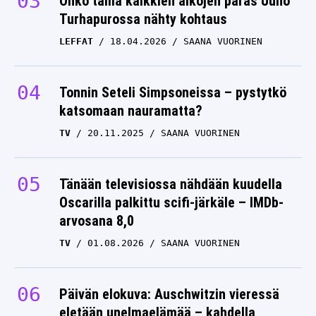
Onko tämä kaikkien aikojen paras Uuno
Turhapurossa nähty kohtaus
LEFFAT
18.04.2026
SAANA VUORINEN
Tonnin Seteli Simpsoneissa – pystytkö
katsomaan nauramatta?
TV
20.11.2025
SAANA VUORINEN
Tänään televisiossa nähdään kuudella
Oscarilla palkittu scifi-järkäle – IMDb-
arvosana 8,0
TV
01.08.2026
SAANA VUORINEN
Päivän elokuva: Auschwitzin vieressä
eletään unelmaelämää – kahdella