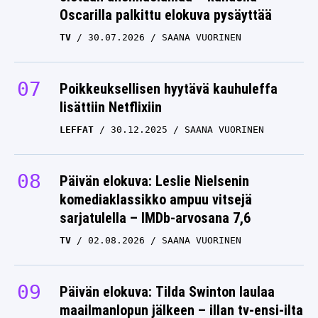
Oscarilla palkittu elokuva pysäyttää
TV
30.07.2026
SAANA VUORINEN
Poikkeuksellisen hyytävä kauhuleffa
lisättiin Netflixiin
LEFFAT
30.12.2025
SAANA VUORINEN
Päivän elokuva: Leslie Nielsenin
komediaklassikko ampuu vitsejä
sarjatulella – IMDb-arvosana 7,6
TV
02.08.2026
SAANA VUORINEN
Päivän elokuva: Tilda Swinton laulaa
maailmanlopun jälkeen – illan tv-ensi-ilta