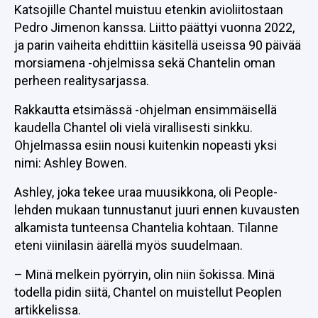
Katsojille Chantel muistuu etenkin avioliitostaan
Pedro Jimenon kanssa. Liitto päättyi vuonna 2022,
ja parin vaiheita ehdittiin käsitellä useissa 90 päivää
morsiamena -ohjelmissa sekä Chantelin oman
perheen realitysarjassa.
Rakkautta etsimässä -ohjelman ensimmäisellä
kaudella Chantel oli vielä virallisesti sinkku.
Ohjelmassa esiin nousi kuitenkin nopeasti yksi
nimi: Ashley Bowen.
Ashley, joka tekee uraa muusikkona, oli People-
lehden mukaan tunnustanut juuri ennen kuvausten
alkamista tunteensa Chantelia kohtaan. Tilanne
eteni viinilasin äärellä myös suudelmaan.
– Minä melkein pyörryin, olin niin šokissa. Minä
todella pidin siitä, Chantel on muistellut Peoplen
artikkelissa.