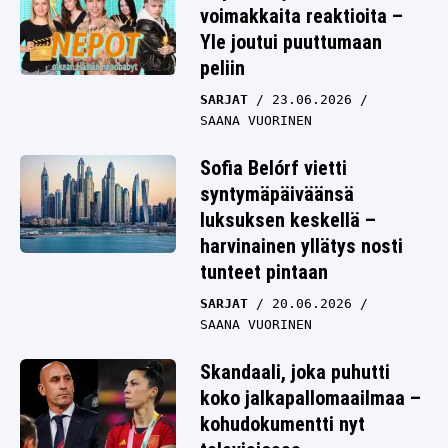
voimakkaita reaktioita –
Yle joutui puuttumaan
peliin
SARJAT
23.06.2026
SAANA VUORINEN
Sofia Belórf vietti
syntymäpäiväänsä
luksuksen keskellä –
harvinainen yllätys nosti
tunteet pintaan
SARJAT
20.06.2026
SAANA VUORINEN
Skandaali, joka puhutti
koko jalkapallomaailmaa –
kohudokumentti nyt