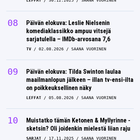
LEFFAT
30.12.2025
SAANA VUORINEN
Päivän elokuva: Leslie Nielsenin
komediaklassikko ampuu vitsejä
sarjatulella – IMDb-arvosana 7,6
TV
02.08.2026
SAANA VUORINEN
Päivän elokuva: Tilda Swinton laulaa
maailmanlopun jälkeen – illan tv-ensi-ilta
on poikkeuksellinen näky
LEFFAT
05.08.2026
SAANA VUORINEN
Muistatko tämän Ketonen & Myllyrinne -
sketsin? Oli joidenkin mielestä liian raju
SARJAT
17.11.2025
SAANA VUORINEN