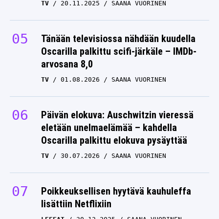
TV
20.11.2025
SAANA VUORINEN
Tänään televisiossa nähdään kuudella
Oscarilla palkittu scifi-järkäle – IMDb-
arvosana 8,0
TV
01.08.2026
SAANA VUORINEN
Päivän elokuva: Auschwitzin vieressä
eletään unelmaelämää – kahdella
Oscarilla palkittu elokuva pysäyttää
TV
30.07.2026
SAANA VUORINEN
Poikkeuksellisen hyytävä kauhuleffa
lisättiin Netflixiin