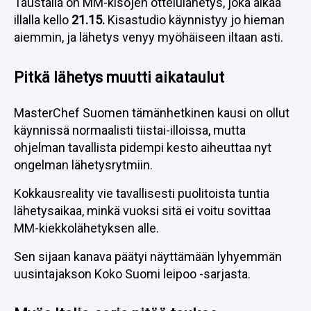
Taustalla on MM-kisojen ottelulähetys, joka alkaa
illalla kello
21.15.
Kisastudio käynnistyy jo hieman
aiemmin, ja lähetys venyy myöhäiseen iltaan asti.
Pitkä lähetys muutti aikataulut
MasterChef Suomen tämänhetkinen kausi on ollut
käynnissä normaalisti tiistai-illoissa, mutta
ohjelman tavallista pidempi kesto aiheuttaa nyt
ongelman lähetysrytmiin.
Kokkausreality vie tavallisesti puolitoista tuntia
lähetysaikaa, minkä vuoksi sitä ei voitu sovittaa
MM-kiekkolähetyksen alle.
Sen sijaan kanava päätyi näyttämään lyhyemmän
uusintajakson Koko Suomi leipoo -sarjasta.