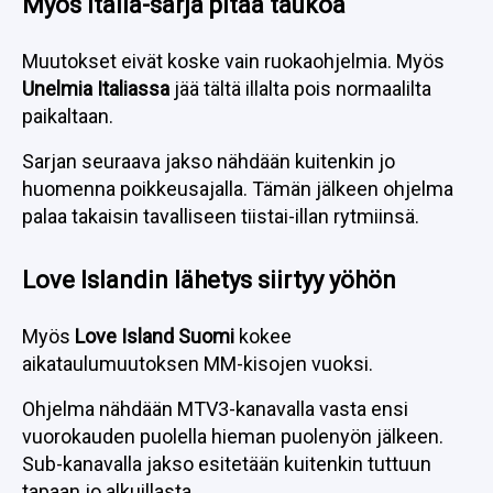
Myös Italia-sarja pitää taukoa
Muutokset eivät koske vain ruokaohjelmia. Myös
Unelmia Italiassa
jää tältä illalta pois normaalilta
paikaltaan.
Sarjan seuraava jakso nähdään kuitenkin jo
huomenna poikkeusajalla. Tämän jälkeen ohjelma
palaa takaisin tavalliseen tiistai-illan rytmiinsä.
Love Islandin lähetys siirtyy yöhön
Myös
Love Island Suomi
kokee
aikataulumuutoksen MM-kisojen vuoksi.
Ohjelma nähdään MTV3-kanavalla vasta ensi
vuorokauden puolella hieman puolenyön jälkeen.
Sub-kanavalla jakso esitetään kuitenkin tuttuun
tapaan jo alkuillasta.