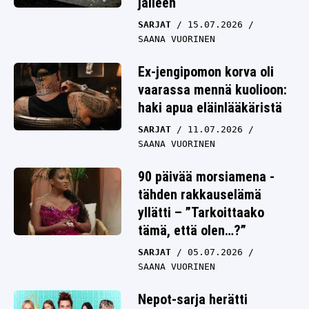
jälleen
SARJAT
15.07.2026
SAANA VUORINEN
Ex-jengipomon korva oli
vaarassa mennä kuolioon:
haki apua eläinlääkäristä
SARJAT
11.07.2026
SAANA VUORINEN
90 päivää morsiamena -
tähden rakkauselämä
yllätti – ”Tarkoittaako
tämä, että olen…?”
SARJAT
05.07.2026
SAANA VUORINEN
Nepot-sarja herätti