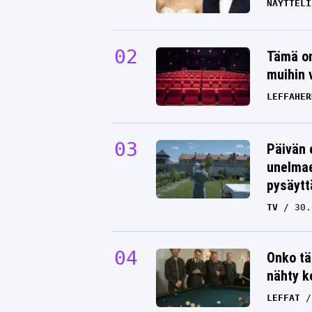
NÄYTTELI
Tämä on
muihin 
LEFFAHER
Päivän 
unelmae
pysäytt
TV
30.
Onko tä
nähty k
LEFFAT