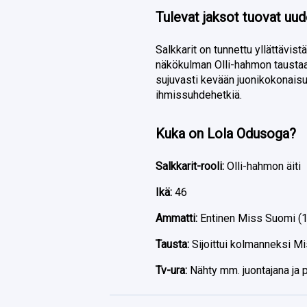
Tulevat jaksot tuovat uu
Salkkarit on tunnettu yllättävis
näkökulman Olli-hahmon taustaan.
sujuvasti kevään juonikokonais
ihmissuhdehetkiä.
Kuka on Lola Odusoga?
Salkkarit-rooli:
Olli-hahmon äiti
Ikä:
46
Ammatti:
Entinen Miss Suomi (19
Tausta:
Sijoittui kolmanneksi M
Tv-ura:
Nähty mm. juontajana ja 