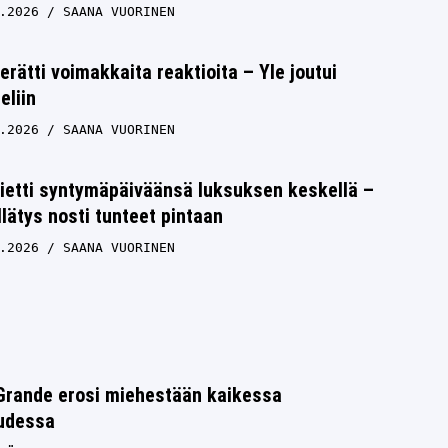
.2026
SAANA VUORINEN
erätti voimakkaita reaktioita – Yle joutui
eliin
.2026
SAANA VUORINEN
vietti syntymäpäiväänsä luksuksen keskellä –
llätys nosti tunteet pintaan
.2026
SAANA VUORINEN
Grande erosi miehestään kaikessa
uudessa