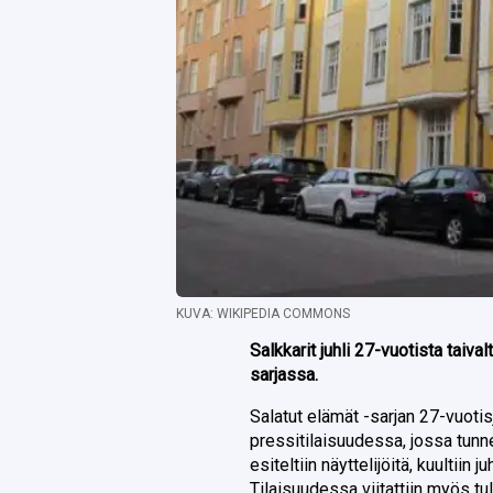
KUVA: WIKIPEDIA COMMONS
Salkkarit juhli 27-vuotista taiv
sarjassa.
Salatut elämät -sarjan 27-vuotis
pressitilaisuudessa, jossa tunne
esiteltiin näyttelijöitä, kuultiin 
Tilaisuudessa viitattiin myös tul