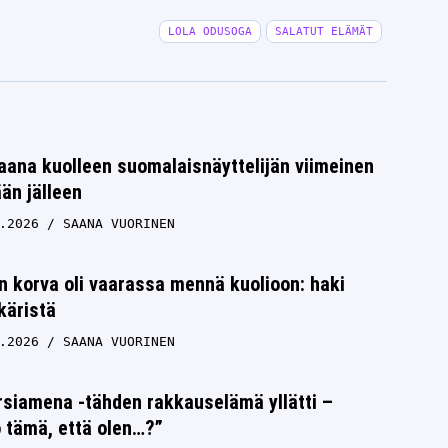
LOLA ODUSOGA
SALATUT ELÄMÄT
aana kuolleen suomalaisnäyttelijän viimeinen
ään jälleen
.2026
SAANA VUORINEN
 korva oli vaarassa mennä kuolioon: haki
käristä
.2026
SAANA VUORINEN
rsiamena -tähden rakkauselämä yllätti –
 tämä, että olen…?”