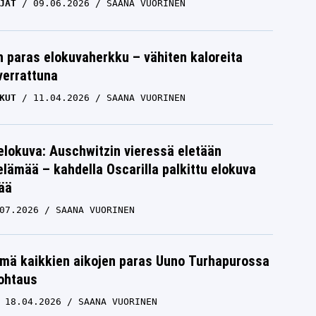
JÄT
09.06.2026
SAANA VUORINEN
 paras elokuvaherkku – vähiten kaloreita
verrattuna
KUT
11.04.2026
SAANA VUORINEN
elokuva: Auschwitzin vieressä eletään
lämää – kahdella Oscarilla palkittu elokuva
ää
07.2026
SAANA VUORINEN
mä kaikkien aikojen paras Uuno Turhapurossa
ohtaus
18.04.2026
SAANA VUORINEN