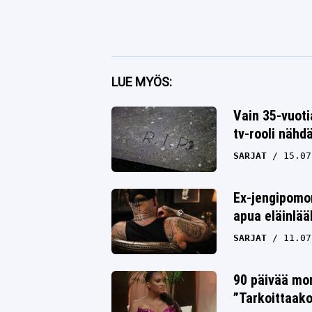
Facebook
LUE MYÖS:
Twitter
Vain 35-vuoti
tv-rooli nähd
Whatsapp
SARJAT
15.07
Ex-jengipomon
apua eläinlää
SARJAT
11.07
90 päivää mo
”Tarkoittaako