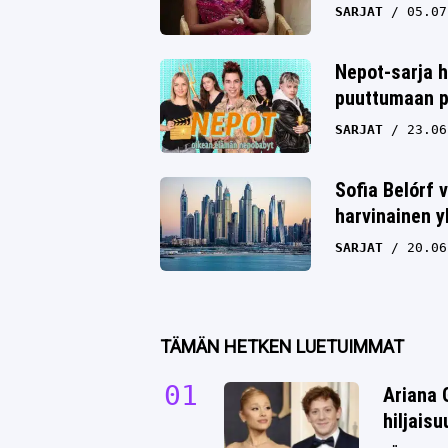
SARJAT
05.07
Nepot-sarja h
puuttumaan p
SARJAT
23.06
Sofia Belórf 
harvinainen y
SARJAT
20.06
TÄMÄN HETKEN LUETUIMMAT
Ariana 
hiljais