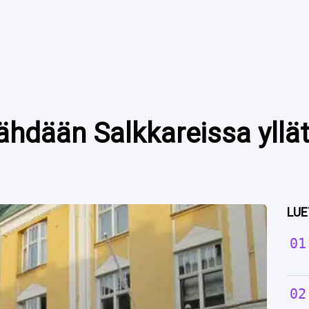
hdään Salkkareissa yllä
LUE