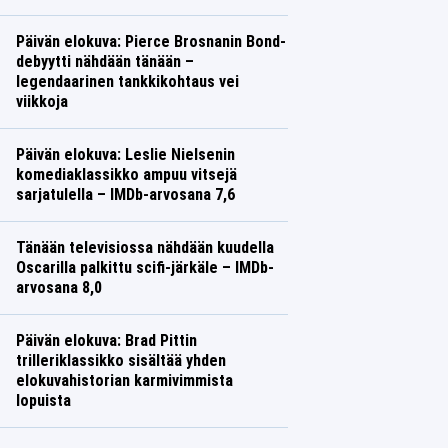
Leffat
Saana Vuorinen
Päivän elokuva: Pierce Brosnanin Bond-
debyytti nähdään tänään –
legendaarinen tankkikohtaus vei
viikkoja
TV
Saana Vuorinen
Päivän elokuva: Leslie Nielsenin
komediaklassikko ampuu vitsejä
sarjatulella – IMDb-arvosana 7,6
TV
Saana Vuorinen
Tänään televisiossa nähdään kuudella
Oscarilla palkittu scifi-järkäle – IMDb-
arvosana 8,0
TV
Saana Vuorinen
Päivän elokuva: Brad Pittin
trilleriklassikko sisältää yhden
elokuvahistorian karmivimmista
lopuista
TV
Saana Vuorinen