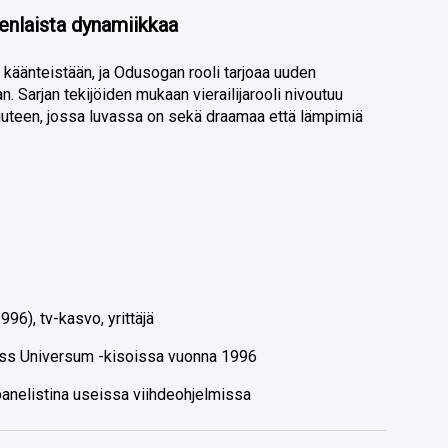
denlaista dynamiikkaa
tä käänteistään, ja Odusogan rooli tarjoaa uuden
 Sarjan tekijöiden mukaan vierailijarooli nivoutuu
uuteen, jossa luvassa on sekä draamaa että lämpimiä
96), tv-kasvo, yrittäjä
iss Universum -kisoissa vuonna 1996
panelistina useissa viihdeohjelmissa