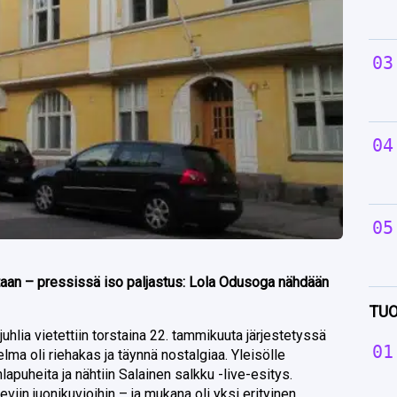
altaan – pressissä iso paljastus: Lola Odusoga nähdään
TUO
juhlia vietettiin torstaina 22. tammikuuta järjestetyssä
lma oli riehakas ja täynnä nostalgiaa. Yleisölle
juhlapuheita ja nähtiin Salainen salkku -live-esitys.
eviin juonikuvioihin – ja mukana oli yksi erityinen