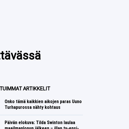
ttävässä
TUIMMAT ARTIKKELIT
Onko tämä kaikkien aikojen paras Uuno
Turhapurossa nähty kohtaus
Päivän elokuva: Tilda Swinton laulaa
maailmanlopun jälkeen – illan tv-ensi-