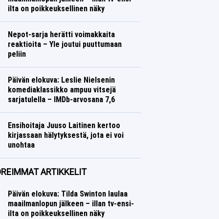
ilta on poikkeuksellinen näky
Nepot-sarja herätti voimakkaita
reaktioita – Yle joutui puuttumaan
peliin
Päivän elokuva: Leslie Nielsenin
komediaklassikko ampuu vitsejä
sarjatulella – IMDb-arvosana 7,6
Ensihoitaja Juuso Laitinen kertoo
kirjassaan hälytyksestä, jota ei voi
unohtaa
REIMMAT ARTIKKELIT
Päivän elokuva: Tilda Swinton laulaa
maailmanlopun jälkeen – illan tv-ensi-
ilta on poikkeuksellinen näky