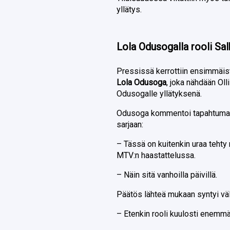
yllätys.
Lola Odusogalla rooli Sa
Pressissä kerrottiin ensimmäistä
Lola Odusoga
, joka nähdään Oll
Odusogalle yllätyksenä.
Odusoga kommentoi tapahtumas
sarjaan:
– Tässä on kuitenkin uraa tehty 
MTV:n haastattelussa.
– Näin sitä vanhoilla päivillä.
Päätös lähteä mukaan syntyi väl
– Etenkin rooli kuulosti enemmä