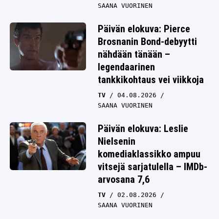
SAANA VUORINEN
Päivän elokuva: Pierce
Brosnanin Bond-debyytti
nähdään tänään –
legendaarinen
tankkikohtaus vei viikkoja
TV
04.08.2026
SAANA VUORINEN
Päivän elokuva: Leslie
Nielsenin
komediaklassikko ampuu
vitsejä sarjatulella – IMDb-
arvosana 7,6
TV
02.08.2026
SAANA VUORINEN