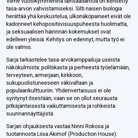
Viime vuosikymmeninä lainsäädäntöä on kehitetty
tasa-arvon vahvistamiseksi. Silti naisen biologia
herättää yhä keskustelua, ulkonäköpaineet eivät ole
kadonneet kehopositiivisuuspuheesta huolimatta,
ja seksuaalisen häirinnän kokemukset ovat
edelleen yleisiä. Kehitys on edennyt, mutta työ ei
ole valmis.
Sarja tarkastelee tasa-arvokamppailuja useista
näkökulmista: politiikasta ja perheestä työelämään,
terveyteen, armeijaan, kirkkoon,
sukupuolistuneeseen väkivaltaan ja
populaarikulttuuriin. Yhdenvertaisuus ei ole
syntynyt itsestään, vaan se on ollut seurausta
pitkäjänteisestä vaikuttamisesta ja rohkeista
suunnannäyttäjistä.
Sarjan ohjauksesta vastaa Ninni Rokosa ja
tuotannosta Liisa Akimof (Production House).