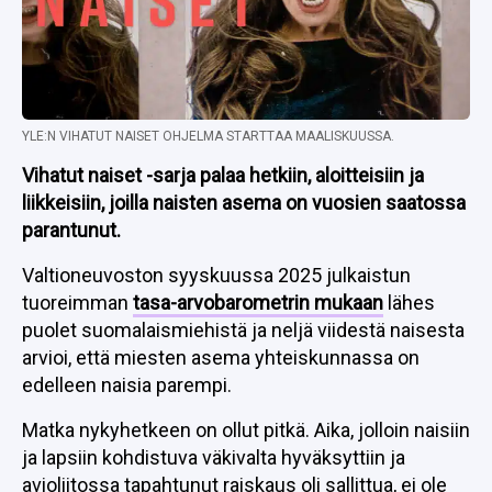
YLE:N VIHATUT NAISET OHJELMA STARTTAA MAALISKUUSSA.
Vihatut naiset -sarja palaa hetkiin, aloitteisiin ja
liikkeisiin, joilla naisten asema on vuosien saatossa
parantunut.
Valtioneuvoston syyskuussa 2025 julkaistun
tuoreimman
tasa-arvobarometrin mukaan
lähes
puolet suomalaismiehistä ja neljä viidestä naisesta
arvioi, että miesten asema yhteiskunnassa on
edelleen naisia parempi.
Matka nykyhetkeen on ollut pitkä. Aika, jolloin naisiin
ja lapsiin kohdistuva väkivalta hyväksyttiin ja
avioliitossa tapahtunut raiskaus oli sallittua, ei ole