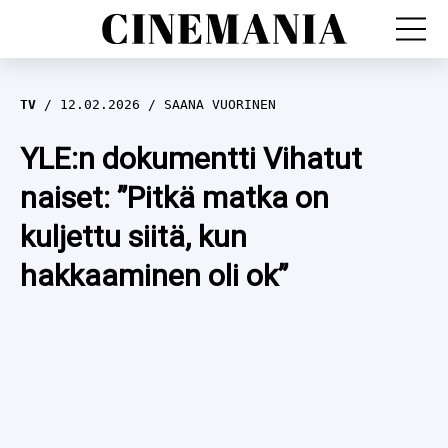
LEFFAT
TV
12.02.2026
SAANA VUORINEN
SARJAT
YLE:n dokumentti Vihatut
naiset: ”Pitkä matka on
TV
kuljettu siitä, kun
LEFFAHERKUT
hakkaaminen oli ok”