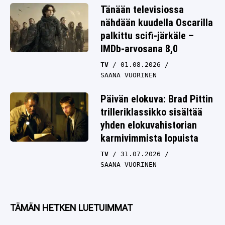
Tänään televisiossa
nähdään kuudella Oscarilla
palkittu scifi-järkäle –
IMDb-arvosana 8,0
TV
01.08.2026
SAANA VUORINEN
Päivän elokuva: Brad Pittin
trilleriklassikko sisältää
yhden elokuvahistorian
karmivimmista lopuista
TV
31.07.2026
SAANA VUORINEN
TÄMÄN HETKEN LUETUIMMAT