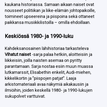
kaukana historiassa. Samaan aikaan naiset ovat
nousseet politiikan ja liike-elämän johtopaikoille,
toimineet upseereina ja piispoina sekä ottaneet
paikkansa musiikkilistoilla – omilla ehdoillaan.
Keskiössä 1980- ja 1990-luku
Kahdeksanosainen lähihistoriaa tarkasteleva
Vihatut naiset
-sarja palaa hetkiin, aloitteisiin ja
liikkeisiin, joilla naisten asemaa on pyritty
parantamaan. Sarja nostaa esiin muun muassa
lutkamarssit, Elisabethin enkelit, Audi-miehen,
kikkelikortin ja ”piispojen patjat”. Laaja
arkistomateriaali avaa näkymiä aikakausiin ja
ilmiöihin, joiden keskellä 1980- ja 1990-lukujen
sukupolvet varttuivat.