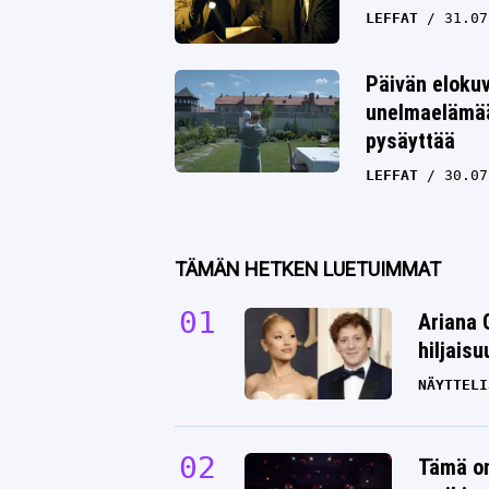
LEFFAT
31.07
Päivän elokuv
unelmaelämää 
pysäyttää
LEFFAT
30.07
TÄMÄN HETKEN LUETUIMMAT
Ariana 
hiljais
NÄYTTELI
Tämä on