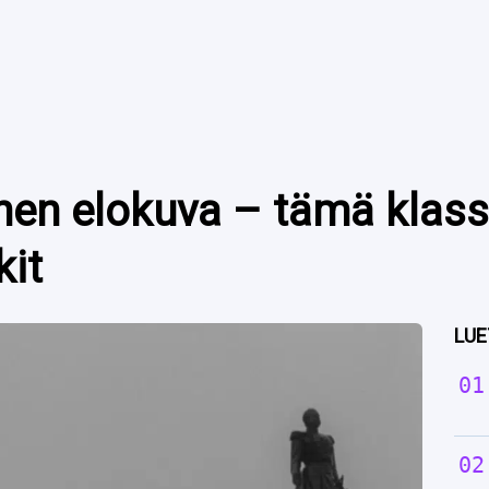
en elokuva – tämä klassi
kit
LUE