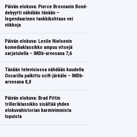
Päivän elokuva: Pierce Brosnanin Bond-
debyytti nähdään tänään –
legendaarinen tankkikohtaus vei
viikkoja
TV
Saana Vuorinen
Päivän elokuva: Leslie Nielsenin
komediaklassikko ampuu vitsejä
sarjatulella – IMDb-arvosana 7,6
TV
Saana Vuorinen
Tänään televisiossa nähdään kuudella
Oscarilla palkittu scifi-järkäle – IMDb-
arvosana 8,0
TV
Saana Vuorinen
Päivän elokuva: Brad Pittin
trilleriklassikko sisältää yhden
elokuvahistorian karmivimmista
lopuista
TV
Saana Vuorinen