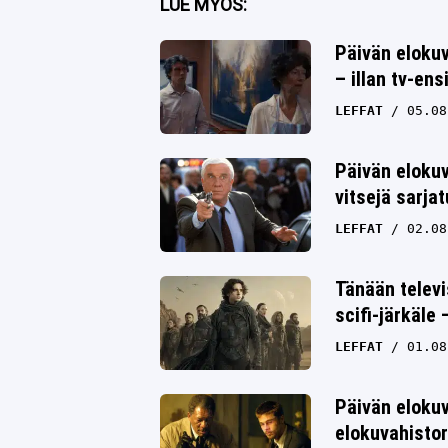
LUE MYÖS:
Twitter
Päivän elokuv
– illan tv-ens
Whatsapp
LEFFAT
05.08
Päivän eloku
vitsejä sarja
LEFFAT
02.08
Tänään televi
scifi-järkäle
LEFFAT
01.08
Päivän elokuv
elokuvahistor