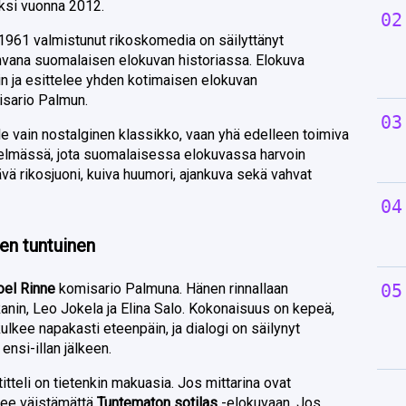
ksi vuonna 2012.
961 valmistunut rikoskomedia on säilyttänyt
vana suomalaisen elokuvan historiassa. Elokuva
n ja esittelee yhden kotimaisen elokuvan
isario Palmun.
le vain nostalginen klassikko, vaan yhä edelleen toimiva
elmässä, jota suomalaisessa elokuvassa harvoin
vä rikosjuoni, kuiva huumori, ajankuva sekä vahvat
en tuntuinen
oel Rinne
komisario Palmuna. Hänen rinnallaan
nin, Leo Jokela ja Elina Salo. Kokonaisuus on kepeä,
ulkee napakasti eteenpäin, ja dialogi on säilynyt
 ensi-illan jälkeen.
tteli on tietenkin makuasia. Jos mittarina ovat
see väistämättä
Tuntematon sotilas
-elokuvaan. Jos