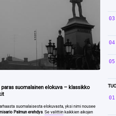
TUO
paras suomalainen elokuva – klassikko
it
parhaasta suomalaisesta elokuvasta, yksi nimi nousee
misario Palmun erehdys
.
Se valittiin
kaikkien aikojen