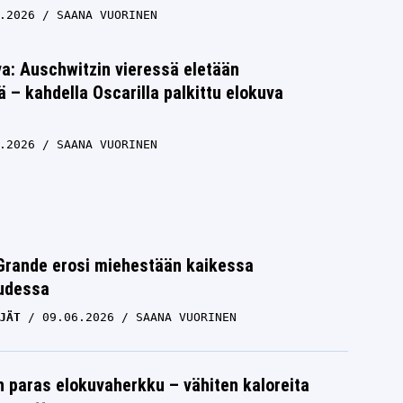
.2026
SAANA VUORINEN
a: Auschwitzin vieressä eletään
– kahdella Oscarilla palkittu elokuva
.2026
SAANA VUORINEN
Grande erosi miehestään kaikessa
uudessa
JÄT
09.06.2026
SAANA VUORINEN
 paras elokuvaherkku – vähiten kaloreita