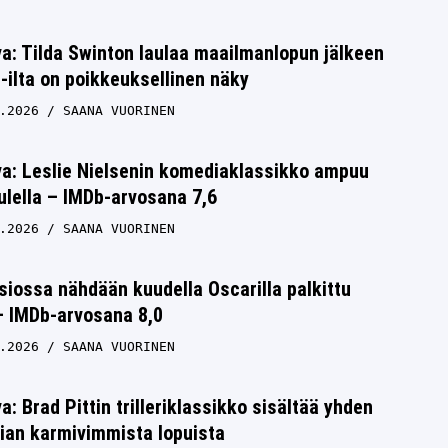
a: Tilda Swinton laulaa maailmanlopun jälkeen
i-ilta on poikkeuksellinen näky
.2026
SAANA VUORINEN
va: Leslie Nielsenin komediaklassikko ampuu
tulella – IMDb-arvosana 7,6
.2026
SAANA VUORINEN
siossa nähdään kuudella Oscarilla palkittu
 – IMDb-arvosana 8,0
.2026
SAANA VUORINEN
a: Brad Pittin trilleriklassikko sisältää yhden
ian karmivimmista lopuista