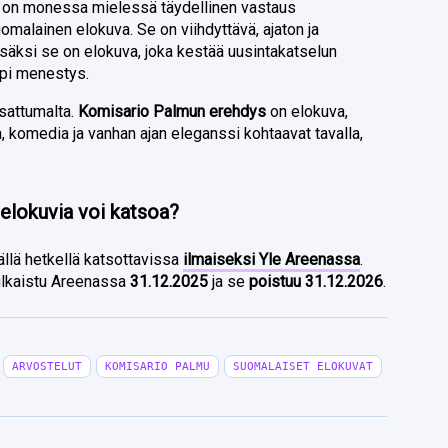
on monessa mielessä täydellinen vastaus
alainen elokuva. Se on viihdyttävä, ajaton ja
säksi se on elokuva, joka kestää uusintakatselun
pi menestys.
 sattumalta.
Komisario Palmun erehdys
on elokuva,
 komedia ja vanhan ajan eleganssi kohtaavat tavalla,
elokuvia voi katsoa?
ällä hetkellä katsottavissa
ilmaiseksi Yle Areenassa
.
ulkaistu Areenassa
31.12.2025
ja se
poistuu 31.12.2026
.
ARVOSTELUT
KOMISARIO PALMU
SUOMALAISET ELOKUVAT