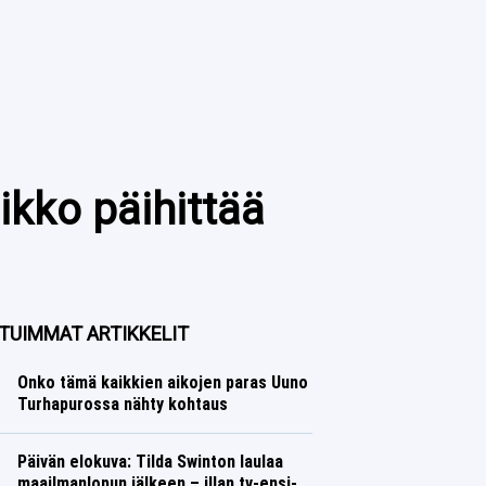
kko päihittää
TUIMMAT ARTIKKELIT
Onko tämä kaikkien aikojen paras Uuno
Turhapurossa nähty kohtaus
Päivän elokuva: Tilda Swinton laulaa
maailmanlopun jälkeen – illan tv-ensi-