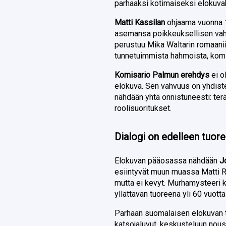
parhaaksi kotimaiseksi elokuva
Matti Kassilan
ohjaama vuonna 1
asemansa poikkeuksellisen vah
perustuu Mika Waltarin romaanii
tunnetuimmista hahmoista, kom
Komisario Palmun erehdys
ei o
elokuva. Sen vahvuus on yhdist
nähdään yhtä onnistuneesti: terä
roolisuoritukset.
Dialogi on edelleen tuore
Elokuvan pääosassa nähdään
J
esiintyvät muun muassa Matti Ra
mutta ei kevyt. Murhamysteeri k
yllättävän tuoreena yli 60 vuotta
Parhaan suomalaisen elokuvan ti
katsojaluvut, keskusteluun nou