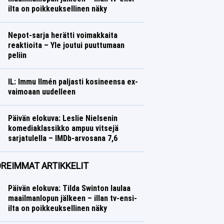
ilta on poikkeuksellinen näky
Nepot-sarja herätti voimakkaita
reaktioita – Yle joutui puuttumaan
peliin
IL: Immu Ilmén paljasti kosineensa ex-
vaimoaan uudelleen
Päivän elokuva: Leslie Nielsenin
komediaklassikko ampuu vitsejä
sarjatulella – IMDb-arvosana 7,6
REIMMAT ARTIKKELIT
Päivän elokuva: Tilda Swinton laulaa
maailmanlopun jälkeen – illan tv-ensi-
ilta on poikkeuksellinen näky
Leffat
Saana Vuorinen