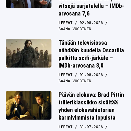
vitsejä sarjatulella – IMDb-
arvosana 7,6
LEFFAT
02.08.2026
SAANA VUORINEN
Tänään televisiossa
nähdään kuudella Oscarilla
palkittu scifi-järkäle –
IMDb-arvosana 8,0
LEFFAT
01.08.2026
SAANA VUORINEN
Päivän elokuva: Brad Pittin
trilleriklassikko sisältää
yhden elokuvahistorian
karmivimmista lopuista
LEFFAT
31.07.2026