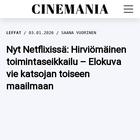
LEFFAT
LEFFAT
03.01.2026
SAANA VUORINEN
SARJAT
Nyt Netflixissä: Hirviömäinen
toimintaseikkailu – Elokuva
TV
vie katsojan toiseen
LEFFAHERKUT
maailmaan