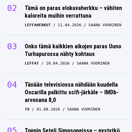
Tämä on paras elokuvaherkku – vähiten
kaloreita muihin verrattuna
LEFFAHERKUT
11.04.2026
SAANA VUORINEN
Onko tämä kaikkien aikojen paras Uuno
Turhapurossa nähty kohtaus
LEFFAT
18.04.2026
SAANA VUORINEN
Tänään televisiossa nähdään kuudella
Oscarilla palkittu scifi-järkäle – IMDb-
arvosana 8,0
TV
01.08.2026
SAANA VUORINEN
Tonnin Seteli Simpsoneissa – pystytkö