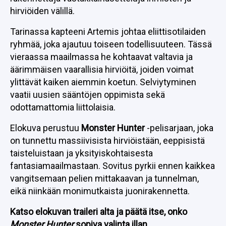
hirviöiden välillä.
Tarinassa kapteeni Artemis johtaa eliittisotilaiden
ryhmää, joka ajautuu toiseen todellisuuteen. Tässä
vieraassa maailmassa he kohtaavat valtavia ja
äärimmäisen vaarallisia hirviöitä, joiden voimat
ylittävät kaiken aiemmin koetun. Selviytyminen
vaatii uusien sääntöjen oppimista sekä
odottamattomia liittolaisia.
Elokuva perustuu
Monster Hunter
-pelisarjaan, joka
on tunnettu massiivisista hirviöistään, eeppisistä
taisteluistaan ja yksityiskohtaisesta
fantasiamaailmastaan. Sovitus pyrkii ennen kaikkea
vangitsemaan pelien mittakaavan ja tunnelman,
eikä niinkään monimutkaista juonirakennetta.
Katso elokuvan traileri alta ja päätä itse, onko
Monster Hunter
sopiva valinta illan