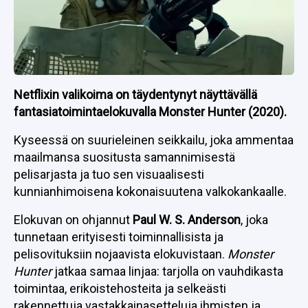
Netflixin valikoima on täydentynyt näyttävällä
fantasiatoimintaelokuvalla Monster Hunter (2020).
Kyseessä on suurieleinen seikkailu, joka ammentaa
maailmansa suositusta samannimisestä
pelisarjasta ja tuo sen visuaalisesti
kunnianhimoisena kokonaisuutena valkokankaalle.
Elokuvan on ohjannut
Paul W. S. Anderson
, joka
tunnetaan erityisesti toiminnallisista ja
pelisovituksiin nojaavista elokuvistaan.
Monster
Hunter
jatkaa samaa linjaa: tarjolla on vauhdikasta
toimintaa, erikoistehosteita ja selkeästi
rakennettuja vastakkainasetteluja ihmisten ja