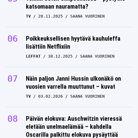
katsomaan nauramatta?
TV
20.11.2025
SAANA VUORINEN
Poikkeuksellisen hyytävä kauhuleffa
lisättiin Netflixiin
LEFFAT
30.12.2025
SAANA VUORINEN
Näin paljon Janni Hussin ulkonäkö on
vuosien varrella muuttunut – kuvat
TV
03.02.2026
SAANA VUORINEN
Päivän elokuva: Auschwitzin vieressä
eletään unelmaelämää – kahdella
Oscarilla palkittu elokuva pysäyttää