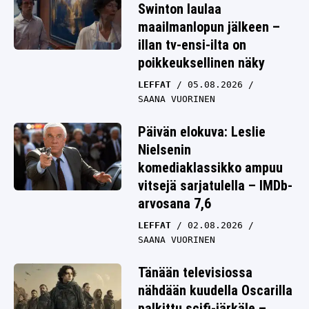
Swinton laulaa
maailmanlopun jälkeen –
illan tv-ensi-ilta on
poikkeuksellinen näky
LEFFAT
05.08.2026
SAANA VUORINEN
Päivän elokuva: Leslie
Nielsenin
komediaklassikko ampuu
vitsejä sarjatulella – IMDb-
arvosana 7,6
LEFFAT
02.08.2026
SAANA VUORINEN
Tänään televisiossa
nähdään kuudella Oscarilla
palkittu scifi-järkäle –