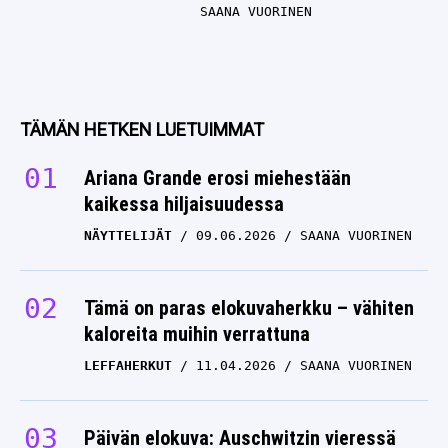
SAANA VUORINEN
TÄMÄN HETKEN LUETUIMMAT
Ariana Grande erosi miehestään
kaikessa hiljaisuudessa
NÄYTTELIJÄT
09.06.2026
SAANA VUORINEN
Tämä on paras elokuvaherkku – vähiten
kaloreita muihin verrattuna
LEFFAHERKUT
11.04.2026
SAANA VUORINEN
Päivän elokuva: Auschwitzin vieressä
eletään unelmaelämää – kahdella