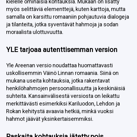
kielelle ominaisia kohtauksia. Mukaan on lisätty
myös selittäviä elementtejä, kuten karttoja, mutta
samalla on karsittu romaaniin pohjautuvia dialogeja
ja tilanteita, jotka syventävät hahmoja ja sodan
moraalista ulottuvuutta.
YLE tarjoaa autenttisemman version
Yle Areenan versio noudattaa huomattavasti
uskollisemmin Väinö Linnan romaania. Siinä on
mukana useita kohtauksia, jotka rakentavat
henkilöhahmojen persoonallisuutta ja keskinäisiä
suhteita. Kansainvälisestä versiosta on leikattu
merkittävästi esimerkiksi Kariluodon, Lehdon ja
Rokan kehitystä avaavia hetkiä, minkä vuoksi
hahmot jäävät yksinkertaisemmiksi.
Raskaita kohtauksia jätetty pois