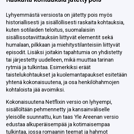
Lyhyemmästä versiosta on jätetty pois myös
historiallisesti ja sisällöllisesti raskaita kohtauksia,
kuten sotilaiden teloitus, suomalaisiin
sisällissotaviittauksiin liittyvät elementit sekä
humalaan, pilkkaan ja miehitystilanteisiin liittyvät
episodit. Lisäksi joitakin tapahtumia on yhdistetty
tai järjestetty uudelleen, mikä muuttaa tarinan
rytmiä ja tulkintaa. Esimerkiksi eräät
taistelukohtaukset ja kuolemantapaukset esitetään
yhtenä kokonaisuutena, ja osa henkilöhahmojen
kohtaloista jää avoimiksi.
Kokonaisuutena Netflixin versio on lyhyempi,
sisällöltään pehmennetty ja kansainväliselle
yleisölle suunnattu, kun taas Yle Areenan versio
edustaa alkuperäisempää ja kotimaisempaa
tulkintaa, jossa romaanin teemat ja hahmot