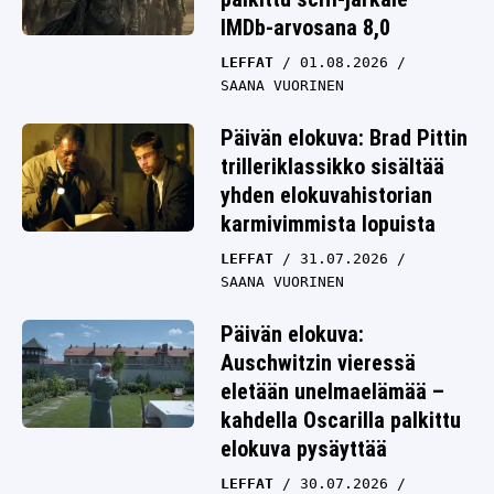
IMDb-arvosana 8,0
LEFFAT
01.08.2026
SAANA VUORINEN
Päivän elokuva: Brad Pittin
trilleriklassikko sisältää
yhden elokuvahistorian
karmivimmista lopuista
LEFFAT
31.07.2026
SAANA VUORINEN
Päivän elokuva:
Auschwitzin vieressä
eletään unelmaelämää –
kahdella Oscarilla palkittu
elokuva pysäyttää
LEFFAT
30.07.2026