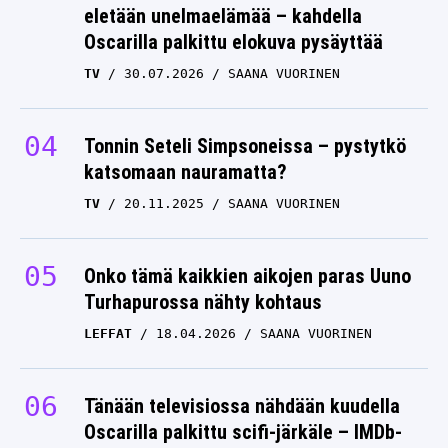
Oscarilla palkittu elokuva pysäyttää
TV
30.07.2026
SAANA VUORINEN
Tonnin Seteli Simpsoneissa – pystytkö
katsomaan nauramatta?
TV
20.11.2025
SAANA VUORINEN
Onko tämä kaikkien aikojen paras Uuno
Turhapurossa nähty kohtaus
LEFFAT
18.04.2026
SAANA VUORINEN
Tänään televisiossa nähdään kuudella
Oscarilla palkittu scifi-järkäle – IMDb-
arvosana 8,0