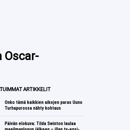
n Oscar-
TUIMMAT ARTIKKELIT
Onko tämä kaikkien aikojen paras Uuno
Turhapurossa nähty kohtaus
Päivän elokuva: Tilda Swinton laulaa
maailmanlopun jälkeen – illan tv-ensi-