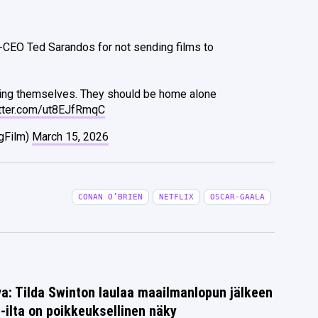
-CEO Ted Sarandos for not sending films to
oying themselves. They should be home alone
itter.com/ut8EJfRmqC
gFilm)
March 15, 2026
CONAN O’BRIEN
NETFLIX
OSCAR-GAALA
a: Tilda Swinton laulaa maailmanlopun jälkeen
i-ilta on poikkeuksellinen näky