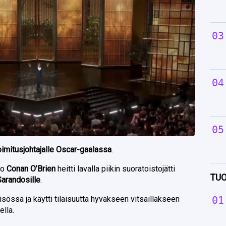
 toimitusjohtajalle Oscar-gaalassa
.
ko
Conan O’Brien
heitti lavalla piikin suoratoistojätti
TUO
Sarandosille
.
sössä ja käytti tilaisuutta hyväkseen vitsaillakseen
lla.