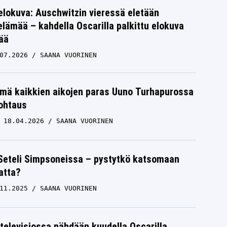
elokuva: Auschwitzin vieressä eletään
lämää – kahdella Oscarilla palkittu elokuva
ää
07.2026
SAANA VUORINEN
mä kaikkien aikojen paras Uuno Turhapurossa
ohtaus
18.04.2026
SAANA VUORINEN
Seteli Simpsoneissa – pystytkö katsomaan
atta?
11.2025
SAANA VUORINEN
televisiossa nähdään kuudella Oscarilla