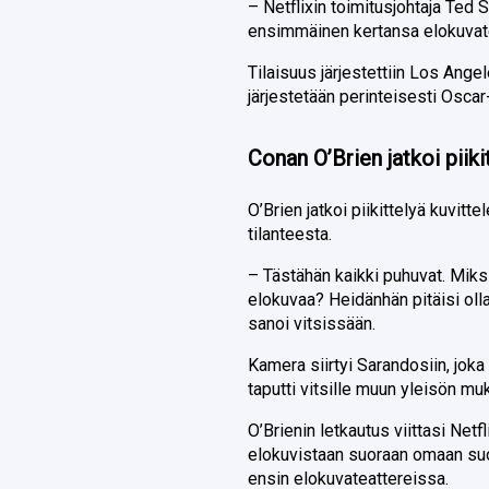
– Netflixin toimitusjohtaja Ted
ensimmäinen kertansa elokuvatea
Tilaisuus järjestettiin Los Ang
järjestetään perinteisesti Oscar
Conan O’Brien jatkoi piiki
O’Brien jatkoi piikittelyä kuvitt
tilanteesta.
– Tästähän kaikki puhuvat. Mik
elokuvaa? Heidänhän pitäisi olla
sanoi vitsissään.
Kamera siirtyi Sarandosiin, jok
taputti vitsille muun yleisön mu
O’Brienin letkautus viittasi Netf
elokuvistaan suoraan omaan suor
ensin elokuvateattereissa.