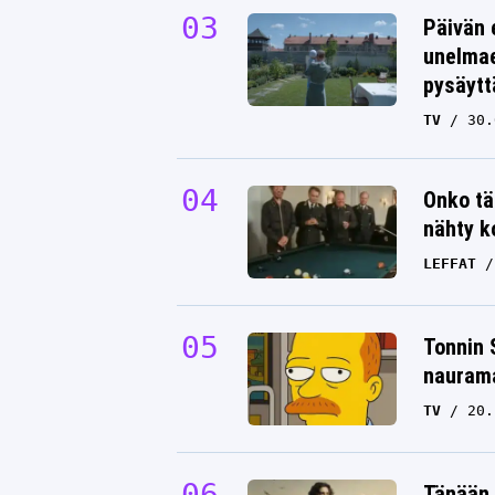
Päivän 
unelmae
pysäytt
TV
30.
Onko tä
nähty k
LEFFAT
Tonnin 
nauram
TV
20.
Tänään 