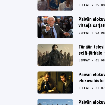
LEFFAT
05.08
Päivän eloku
vitsejä sarja
LEFFAT
02.08
Tänään televi
scifi-järkäle
LEFFAT
01.08
Päivän elokuv
elokuvahistor
LEFFAT
31.07
Päivän elokuv