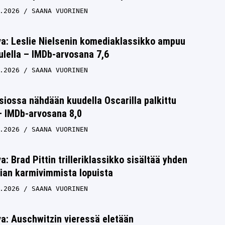
.2026
SAANA VUORINEN
va: Leslie Nielsenin komediaklassikko ampuu
tulella – IMDb-arvosana 7,6
.2026
SAANA VUORINEN
siossa nähdään kuudella Oscarilla palkittu
 – IMDb-arvosana 8,0
.2026
SAANA VUORINEN
a: Brad Pittin trilleriklassikko sisältää yhden
ian karmivimmista lopuista
.2026
SAANA VUORINEN
a: Auschwitzin vieressä eletään