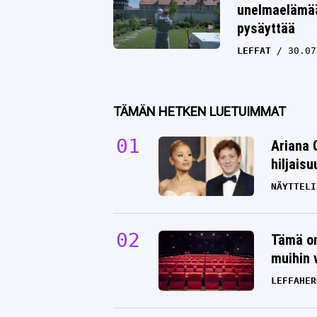
unelmaelämää 
pysäyttää
LEFFAT
30.07
TÄMÄN HETKEN LUETUIMMAT
Ariana 
hiljais
NÄYTTELI
Tämä on
muihin 
LEFFAHER