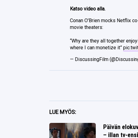
Katso video alla.
Conan O'Brien mocks Netflix co
movie theaters:
“Why are they all together enj
where I can monetize it”
pic.tw
— DiscussingFilm (@Discussin
Facebook
LUE MYÖS:
Twitter
Päivän elokuv
– illan tv-ens
Whatsapp