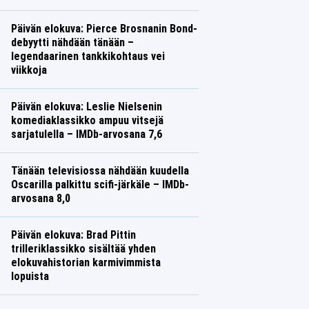
Leffat
Saana Vuorinen
Päivän elokuva: Pierce Brosnanin Bond-
debyytti nähdään tänään –
legendaarinen tankkikohtaus vei
viikkoja
TV
Saana Vuorinen
Päivän elokuva: Leslie Nielsenin
komediaklassikko ampuu vitsejä
sarjatulella – IMDb-arvosana 7,6
TV
Saana Vuorinen
Tänään televisiossa nähdään kuudella
Oscarilla palkittu scifi-järkäle – IMDb-
arvosana 8,0
TV
Saana Vuorinen
Päivän elokuva: Brad Pittin
trilleriklassikko sisältää yhden
elokuvahistorian karmivimmista
lopuista
TV
Saana Vuorinen