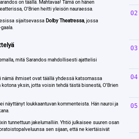
 Sarandos on täällä. Mahtavaa! Tämä on hänen
tterissa, O’Brien heitti yleisön nauraessa.
elesissa sijaitsevassa
Dolby Theatressa
, jossa
-gaala.
ttelyä
elemalla, mitä Sarandos mahdollisesti ajattelisi
si nämä ihmiset ovat täällä yhdessä katsomassa
 kotona yksin, jotta voisin tehdä tästä bisnestä, O’Brien
a ei näyttänyt loukkaantuvan kommenteista. Hän nauroi ja
kana.
lixin tunnettuun jakelumalliin. Yhtiö julkaisee suuren osan
atoistopalveluunsa sen sijaan, että ne kiertäisivät