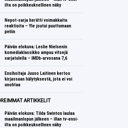
ilta on poikkeuksellinen näky
Nepot-sarja herätti voimakkaita
reaktioita – Yle joutui puuttumaan
peliin
Päivän elokuva: Leslie Nielsenin
komediaklassikko ampuu vitsejä
sarjatulella – IMDb-arvosana 7,6
Ensihoitaja Juuso Laitinen kertoo
kirjassaan hälytyksestä, jota ei voi
unohtaa
REIMMAT ARTIKKELIT
Päivän elokuva: Tilda Swinton laulaa
maailmanlopun jälkeen – illan tv-ensi-
ilta on poikkeuksellinen näky