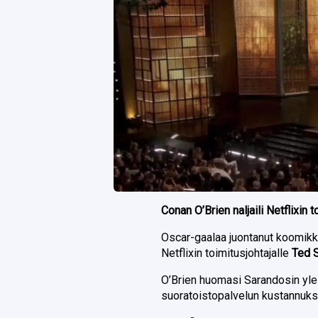
Conan O’Brien naljaili Netflixin
Oscar-gaalaa juontanut koomik
Netflixin toimitusjohtajalle
Ted 
O’Brien huomasi Sarandosin ylei
suoratoistopalvelun kustannukse