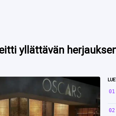
itti yllättävän herjaukse
LUE