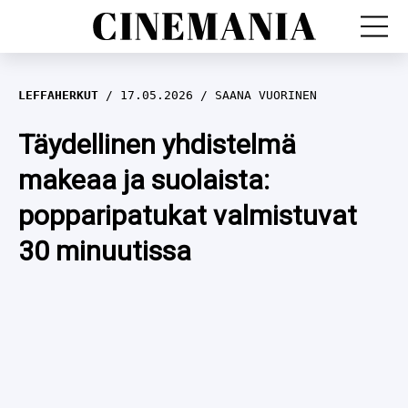
LEFFAT
LEFFAHERKUT
17.05.2026
SAANA VUORINEN
SARJAT
Täydellinen yhdistelmä
makeaa ja suolaista:
TV
popparipatukat valmistuvat
LEFFAHERKUT
30 minuutissa