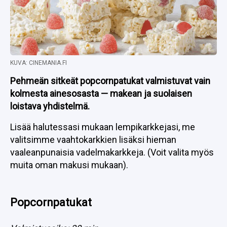
KUVA: CINEMANIA.FI
Pehmeän sitkeät popcornpatukat valmistuvat vain
kolmesta ainesosasta — makean ja suolaisen
loistava yhdistelmä.
Lisää halutessasi mukaan lempikarkkejasi, me
valitsimme vaahtokarkkien lisäksi hieman
vaaleanpunaisia vadelmakarkkeja. (Voit valita myös
muita oman makusi mukaan).
Popcornpatukat