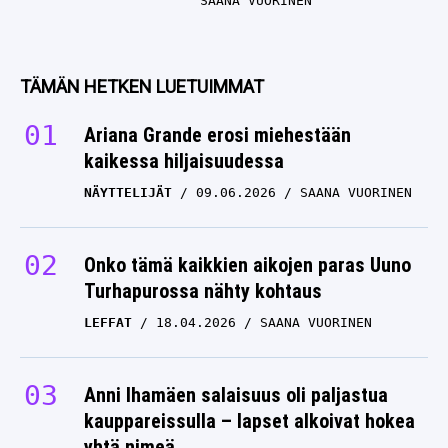
SAANA VUORINEN
TÄMÄN HETKEN LUETUIMMAT
Ariana Grande erosi miehestään
kaikessa hiljaisuudessa
NÄYTTELIJÄT
09.06.2026
SAANA VUORINEN
Onko tämä kaikkien aikojen paras Uuno
Turhapurossa nähty kohtaus
LEFFAT
18.04.2026
SAANA VUORINEN
Anni Ihamäen salaisuus oli paljastua
kauppareissulla – lapset alkoivat hokea
yhtä nimeä