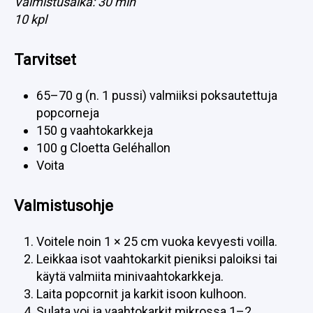
Valmistusaika: 30 min
10 kpl
Tarvitset
65–70 g (n. 1 pussi) valmiiksi poksautettuja
popcorneja
150 g vaahtokarkkeja
100 g Cloetta Geléhallon
Voita
Valmistusohje
Voitele noin 1 × 25 cm vuoka kevyesti voilla.
Leikkaa isot vaahtokarkit pieniksi paloiksi tai
käytä valmiita minivaahtokarkkeja.
Laita popcornit ja karkit isoon kulhoon.
Sulata voi ja vaahtokarkit mikrossa 1–2