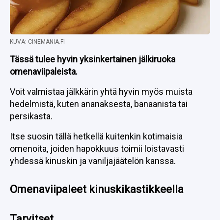
KUVA: CINEMANIA.FI
Tässä tulee hyvin yksinkertainen jälkiruoka
omenaviipaleista.
Voit valmistaa jälkkärin yhtä hyvin myös muista
hedelmistä, kuten ananaksesta, banaanista tai
persikasta.
Itse suosin tällä hetkellä kuitenkin kotimaisia
omenoita, joiden hapokkuus toimii loistavasti
yhdessä kinuskin ja vaniljajäätelön kanssa.
Omenaviipaleet kinuskikastikkeella
Tarvitset