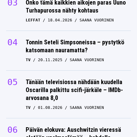
Onko tämä kaikkien aikojen paras Uuno
Turhapurossa nähty kohtaus
LEFFAT
18.04.2026
SAANA VUORINEN
Tonnin Seteli Simpsoneissa – pystytkö
katsomaan nauramatta?
TV
20.11.2025
SAANA VUORINEN
Tänään televisiossa nähdään kuudella
Oscarilla palkittu scifi-järkäle – IMDb-
arvosana 8,0
TV
01.08.2026
SAANA VUORINEN
Päivän elokuva: Auschwitzin vieressä