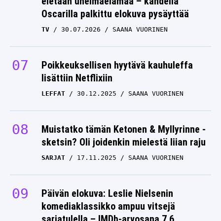
eletään unelmaelämää – kahdella
Oscarilla palkittu elokuva pysäyttää
TV
30.07.2026
SAANA VUORINEN
Poikkeuksellisen hyytävä kauhuleffa
lisättiin Netflixiin
LEFFAT
30.12.2025
SAANA VUORINEN
Muistatko tämän Ketonen & Myllyrinne -
sketsin? Oli joidenkin mielestä liian raju
SARJAT
17.11.2025
SAANA VUORINEN
Päivän elokuva: Leslie Nielsenin
komediaklassikko ampuu vitsejä
sarjatulella – IMDb-arvosana 7,6