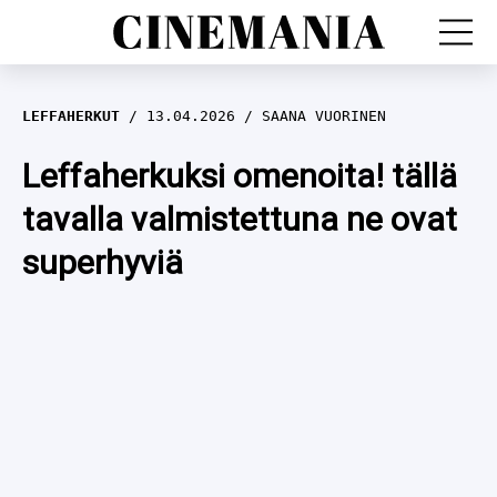
LEFFAT
LEFFAHERKUT
13.04.2026
SAANA VUORINEN
SARJAT
Leffaherkuksi omenoita! tällä
tavalla valmistettuna ne ovat
TV
superhyviä
LEFFAHERKUT