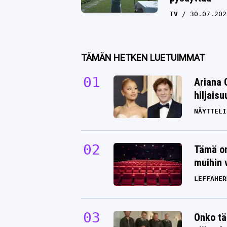
TV
30.07.202
TÄMÄN HETKEN LUETUIMMAT
Ariana 
hiljais
NÄYTTELI
Tämä on
muihin 
LEFFAHER
Onko tä