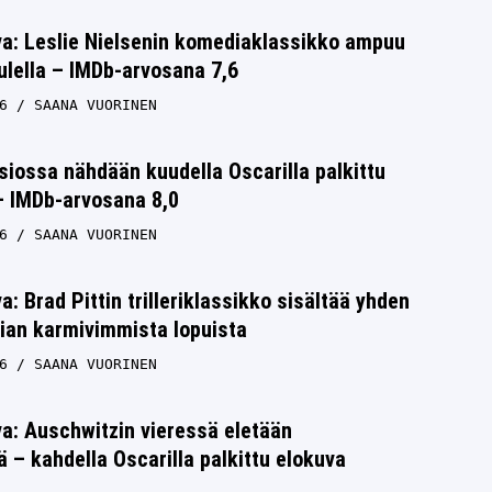
va: Leslie Nielsenin komediaklassikko ampuu
tulella – IMDb-arvosana 7,6
6
SAANA VUORINEN
siossa nähdään kuudella Oscarilla palkittu
 – IMDb-arvosana 8,0
6
SAANA VUORINEN
a: Brad Pittin trilleriklassikko sisältää yhden
ian karmivimmista lopuista
6
SAANA VUORINEN
a: Auschwitzin vieressä eletään
– kahdella Oscarilla palkittu elokuva