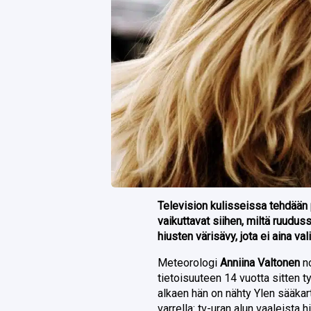
Television kulisseissa tehdään 
vaikuttavat siihen, miltä ruuduss
hiusten värisävy, jota ei aina val
Meteorologi
Anniina Valtonen
no
tietoisuuteen 14 vuotta sitte
alkaen hän on nähty Ylen sääka
varrella: tv-uran alun vaaleista 