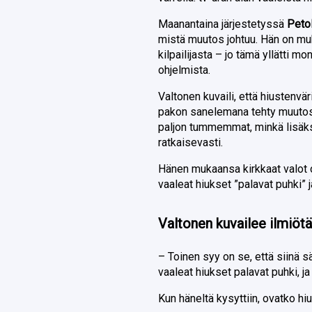
Maanantaina järjestetyssä
Peto
mistä muutos johtuu. Hän on mu
kilpailijasta – jo tämä yllätti m
ohjelmista.
Valtonen kuvaili, että hiustenvä
pakon sanelemana tehty muutos.
paljon tummemmat, minkä lisäksi
ratkaisevasti.
Hänen mukaansa kirkkaat valot 
vaaleat hiukset ”palavat puhki” j
Valtonen kuvailee ilmiötä
– Toinen syy on se, että siinä sä
vaaleat hiukset palavat puhki, j
Kun häneltä kysyttiin, ovatko hi