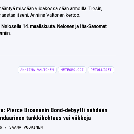
nääntyä missään viidakossa sään armoilla. Tiesin,
 haastaa itseni, Anniina Valtonen kertoo.
 Nelosella 14. maaliskuuta. Nelonen ja Ilta-Sanomat
niin.
ANNIINA VALTONEN
METEOROLOGI
PETOLLISET
va: Pierce Brosnanin Bond-debyytti nähdään
ndaarinen tankkikohtaus vei viikkoja
6
SAANA VUORINEN