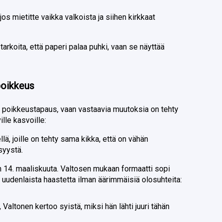
jos mietitte vaikka valkoista ja siihen kirkkaat
 tarkoita, että paperi palaa puhki, vaan se näyttää
poikkeus
e poikkeustapaus, vaan vastaavia muutoksia on tehty
lle kasvoille:
ä, joille on tehty sama kikka, että on vähän
syystä.
n 14. maaliskuuta. Valtosen mukaan formaatti sopi
ti uudenlaista haastetta ilman äärimmäisiä olosuhteita:
, Valtonen kertoo syistä, miksi hän lähti juuri tähän