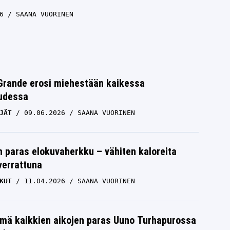
6
SAANA VUORINEN
Grande erosi miehestään kaikessa
uudessa
JÄT
09.06.2026
SAANA VUORINEN
 paras elokuvaherkku – vähiten kaloreita
verrattuna
KUT
11.04.2026
SAANA VUORINEN
mä kaikkien aikojen paras Uuno Turhapurossa