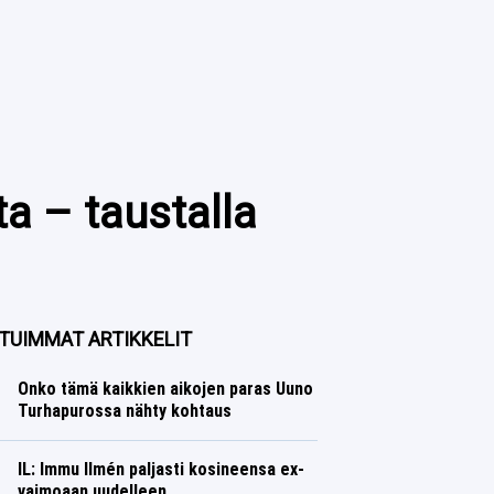
ta – taustalla
TUIMMAT ARTIKKELIT
Onko tämä kaikkien aikojen paras Uuno
Turhapurossa nähty kohtaus
IL: Immu Ilmén paljasti kosineensa ex-
vaimoaan uudelleen