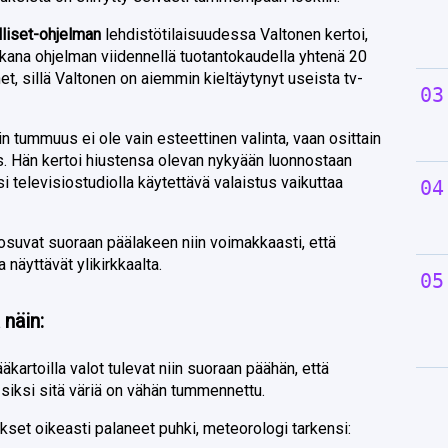
lliset-ohjelman
lehdistötilaisuudessa Valtonen kertoi,
kana ohjelman viidennellä tuotantokaudella yhtenä 20
onet, sillä Valtonen on aiemmin kieltäytynyt useista tv-
rin tummuus ei ole vain esteettinen valinta, vaan osittain
 Hän kertoi hiustensa olevan nykyään luonnostaan
 televisiostudiolla käytettävä valaistus vaikuttaa
osuvat suoraan päälakeen niin voimakkaasti, että
a näyttävät ylikirkkaalta.
 näin:
äkartoilla valot tulevat niin suoraan päähän, että
a siksi sitä väriä on vähän tummennettu.
ukset oikeasti palaneet puhki, meteorologi tarkensi: