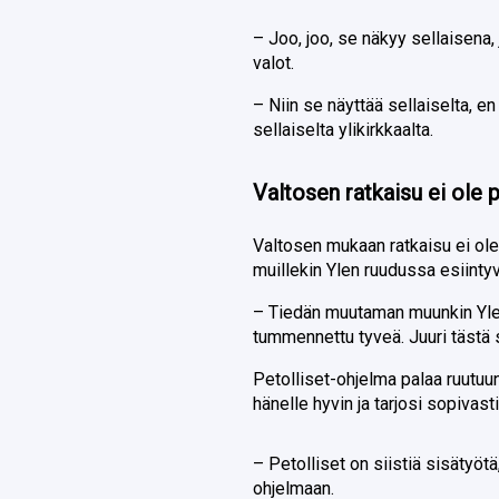
– Joo, joo, se näkyy sellaisena, 
valot.
– Niin se näyttää sellaiselta, en
sellaiselta ylikirkkaalta.
Valtosen ratkaisu ei ole 
Valtosen mukaan ratkaisu ei ol
muillekin Ylen ruudussa esiintyvi
– Tiedän muutaman muunkin Ylell
tummennettu tyveä. Juuri tästä 
Petolliset-ohjelma palaa ruutuu
hänelle hyvin ja tarjosi sopivas
– Petolliset on siistiä sisätyötä
ohjelmaan.