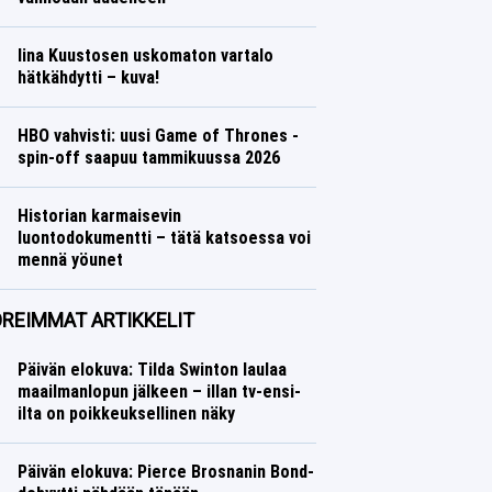
Iina Kuustosen uskomaton vartalo
hätkähdytti – kuva!
HBO vahvisti: uusi Game of Thrones -
spin-off saapuu tammikuussa 2026
Historian karmaisevin
luontodokumentti – tätä katsoessa voi
mennä yöunet
REIMMAT ARTIKKELIT
Päivän elokuva: Tilda Swinton laulaa
maailmanlopun jälkeen – illan tv-ensi-
ilta on poikkeuksellinen näky
Leffat
Saana Vuorinen
Päivän elokuva: Pierce Brosnanin Bond-