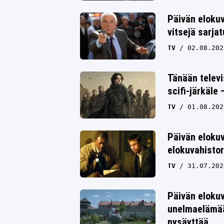
Päivän eloku
vitsejä sarja
TV
02.08.202
Tänään televi
scifi-järkäle
TV
01.08.202
Päivän elokuv
elokuvahistor
TV
31.07.202
Päivän elokuv
unelmaelämää 
pysäyttää