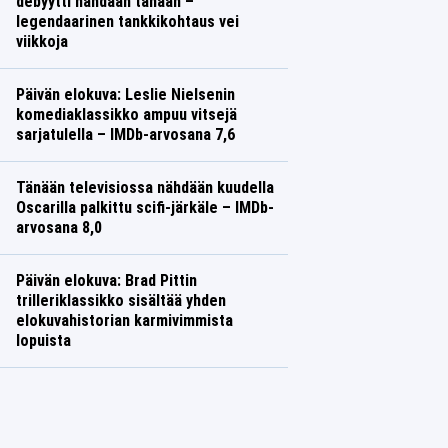
debyytti nähdään tänään –
legendaarinen tankkikohtaus vei
viikkoja
TV
Saana Vuorinen
Päivän elokuva: Leslie Nielsenin
komediaklassikko ampuu vitsejä
sarjatulella – IMDb-arvosana 7,6
TV
Saana Vuorinen
Tänään televisiossa nähdään kuudella
Oscarilla palkittu scifi-järkäle – IMDb-
arvosana 8,0
TV
Saana Vuorinen
Päivän elokuva: Brad Pittin
trilleriklassikko sisältää yhden
elokuvahistorian karmivimmista
lopuista
TV
Saana Vuorinen