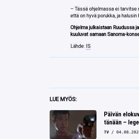
– Tässä ohjelmassa ei tarvitse 
että on hyvä porukka, ja halusin
Ohjelma julkaistaan Ruudussa ja
kuuluvat samaan Sanoma-konser
Lähde:
IS
Facebook
LUE MYÖS:
Twitter
Päivän eloku
tänään – lege
Whatsapp
TV
04.08.202