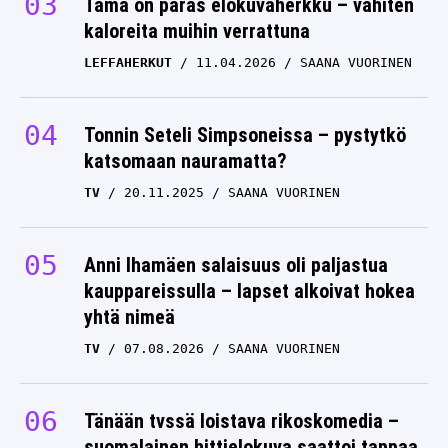
Tämä on paras elokuvaherkku – vähiten
kaloreita muihin verrattuna
LEFFAHERKUT
11.04.2026
SAANA VUORINEN
Tonnin Seteli Simpsoneissa – pystytkö
katsomaan nauramatta?
TV
20.11.2025
SAANA VUORINEN
Anni Ihamäen salaisuus oli paljastua
kauppareissulla – lapset alkoivat hokea
yhtä nimeä
TV
07.08.2026
SAANA VUORINEN
Tänään tvssä loistava rikoskomedia –
suomalainen hittielokuva saattoi tappaa