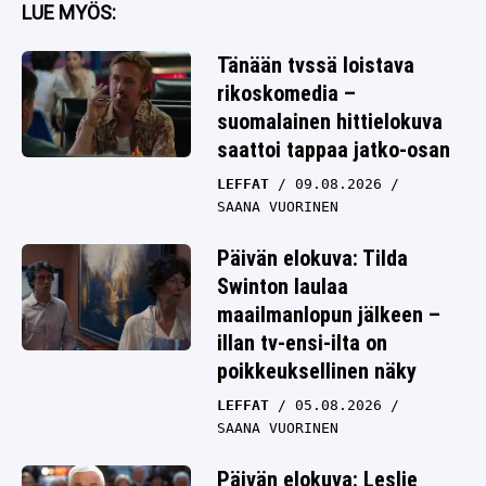
LUE MYÖS:
Tänään tvssä loistava
rikoskomedia –
suomalainen hittielokuva
saattoi tappaa jatko-osan
LEFFAT
09.08.2026
SAANA VUORINEN
Päivän elokuva: Tilda
Swinton laulaa
maailmanlopun jälkeen –
illan tv-ensi-ilta on
poikkeuksellinen näky
LEFFAT
05.08.2026
SAANA VUORINEN
Päivän elokuva: Leslie