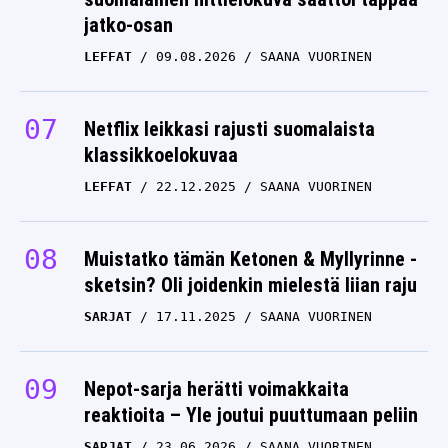
jatko-osan
LEFFAT
09.08.2026
SAANA VUORINEN
Netflix leikkasi rajusti suomalaista
klassikkoelokuvaa
LEFFAT
22.12.2025
SAANA VUORINEN
Muistatko tämän Ketonen & Myllyrinne -
sketsin? Oli joidenkin mielestä liian raju
SARJAT
17.11.2025
SAANA VUORINEN
Nepot-sarja herätti voimakkaita
reaktioita – Yle joutui puuttumaan peliin
SARJAT
23.06.2026
SAANA VUORINEN