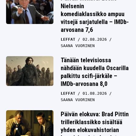
Nielsenin
komediaklassikko ampuu
vitsejä sarjatulella – IMDb-
arvosana 7,6
LEFFAT
02.08.2026
SAANA VUORINEN
Tänään televisiossa
nähdään kuudella Oscarilla
palkittu scifi-järkäle –
IMDb-arvosana 8,0
LEFFAT
01.08.2026
SAANA VUORINEN
Päivän elokuva: Brad Pittin
trilleriklassikko sisältää
yhden elokuvahistorian